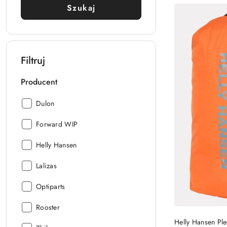
Cena:
Szukaj
Filtruj
Producent
Producent:
Dulon
Producent:
Forward WIP
Producent:
Helly Hansen
Producent:
Lalizas
Producent:
Optiparts
Producent:
Rooster
Helly Hansen P