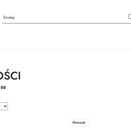
ŚCI
:
88
Nowość