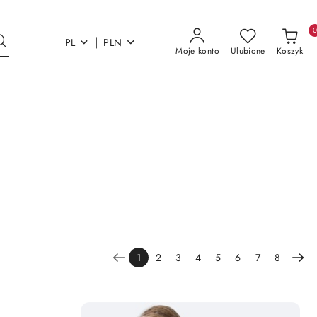
|
PL
PLN
Moje konto
Ulubione
Koszyk
1
2
3
4
5
6
7
8