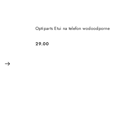
DO KOSZYKA
Optiparts Etui na telefon wodoodporne
29.00
Cena: