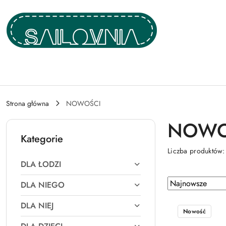
Przejdź do treści głównej
Przejdź do wyszukiwarki
Przejdź do moje konto
Przejdź do menu głównego
Przejdź do stopki
Strona główna
NOWOŚCI
NOWO
Kategorie
Liczba produktów
DLA ŁODZI
Zastosowano
Sortuj
DLA NIEGO
według
sortowanie:
DLA NIEJ
Najnowsze.
Nowość