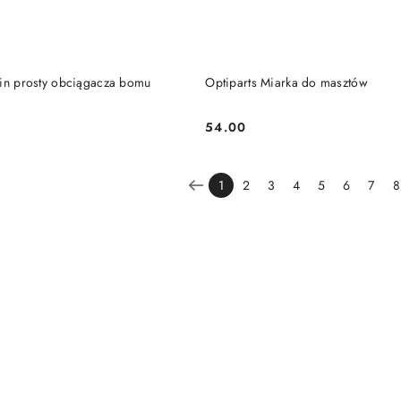
DO KOSZYKA
DO KOSZYKA
Pin prosty obciągacza bomu
Optiparts Miarka do masztów
54.00
Cena:
1
2
3
4
5
6
7
8