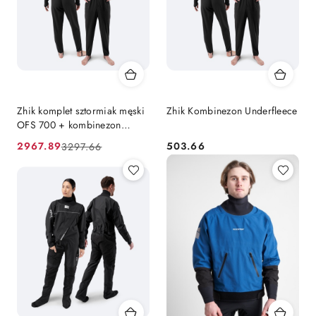
Zhik komplet sztormiak męski
Zhik Kombinezon Underfleece
OFS 700 + kombinezon
Underfleece
2967.89
503.66
3297.66
Cena
Cena
Cena:
promocyjna:
przed
promocją: