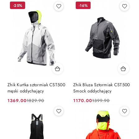
-25%
-16%
Zhik Kurtka sztormiak CST500
Zhik Bluza Sztormiak CST500
męski oddychający
Smock oddychający
1369.00
1170.00
1829.90
1399.90
Cena
Cena
Cena
Cena
promocyjna:
przed
promocyjna:
przed
promocją:
promocją: