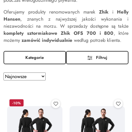
podczas wielogodzinnego pływania.
Oferujemy produkty renomowanych marek
Zhik
i
Helly
Hansen
, znanych z najwyższej jakości wykonania i
niezawodności na morzu. W sprzedaży dostępne są także
komplety sztormiakowe Zhik OFS 700 i 800
, które
możemy
zamówić indywidualnie
według potrzeb klienta.
Kategorie
Filtruj
Zastosowano
Sortuj
według
sortowanie:
Najnowsze.
-10%