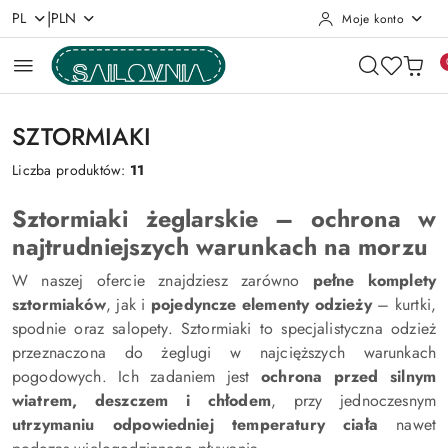
|
PL
PLN
Moje konto
Przejdź do treści głównej
Przejdź do wyszukiwarki
Przejdź do moje konto
Przejdź do menu głównego
Przejdź do stopki
SZTORMIAKI
Liczba produktów:
11
Sztormiaki żeglarskie – ochrona w
najtrudniejszych warunkach na morzu
W naszej ofercie znajdziesz zarówno
pełne komplety
sztormiaków
, jak i
pojedyncze elementy odzieży
– kurtki,
spodnie oraz salopety. Sztormiaki to specjalistyczna odzież
przeznaczona do żeglugi w najcięższych warunkach
pogodowych. Ich zadaniem jest
ochrona przed silnym
wiatrem, deszczem i chłodem
, przy jednoczesnym
utrzymaniu odpowiedniej temperatury ciała
nawet