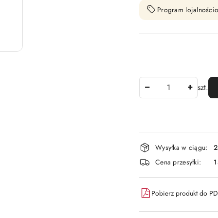
Program lojalnościo
Ilość
szt.
Dostępność
Wysyłka w ciągu:
2
i
Cena przesyłki:
1
dostawa
Pobierz produkt do P