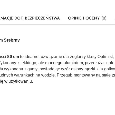
RMACJE DOT. BEZPIECZEŃSTWA
OPINIE I OCENY (0)
cm Srebrny
ości
80 cm
to idealne rozwiązanie dla żeglarzy klasy Optimist,
ykonany z lekkiego, ale mocnego aluminium, przedłużacz ofe
ała wykonana z gumy, posiadając wzór osłony rączki kija gol
trudnych warunkach na wodzie. Przegub montowany na stałe z
dę w użytkowaniu.