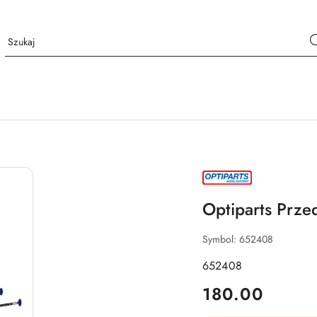
NAZWA
PRODUCENTA:
OPTIPARTS
Optiparts Prze
Symbol:
652408
652408
cena:
180.00