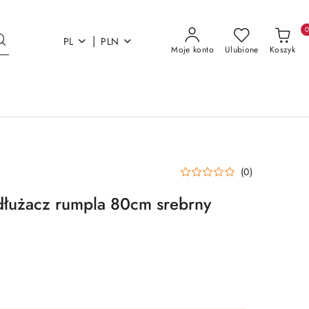
|
PL
PLN
Moje konto
Ulubione
Koszyk
(0)
dłużacz rumpla 80cm srebrny