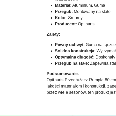
Materiał:
Aluminium, Guma
Przegub:
Montowany na stałe
Kolor:
Srebrny
Producent:
Optiparts
Zalety:
Pewny uchwyt:
Guma na rączce p
Solidna konstrukcja:
Wytrzymałe
Optymalna długość:
Doskonały 
Przegub na stałe:
Zapewnia stab
Podsumowanie:
Optiparts Przedłużacz Rumpla 80 cm 
jakości materiałom i konstrukcji, za
przez wiele sezonów, ten produkt je