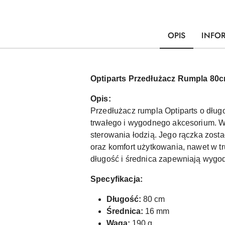
OPIS
INFO
Optiparts Przedłużacz Rumpla 80
Opis:
Przedłużacz rumpla Optiparts o dług
trwałego i wygodnego akcesorium. W
sterowania łodzią. Jego rączka zost
oraz komfort użytkowania, nawet w 
długość i średnica zapewniają wygo
Specyfikacja:
Długość:
80 cm
Średnica:
16 mm
Waga:
190 g