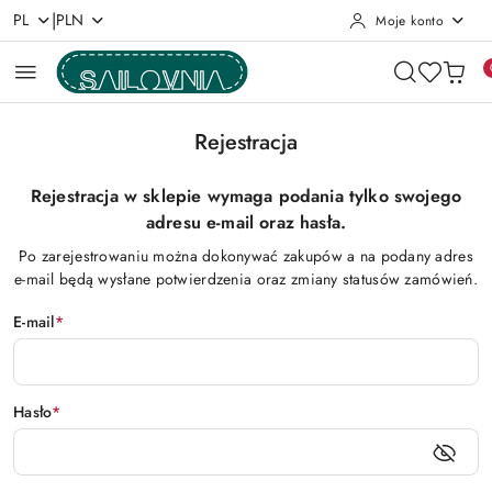
|
PL
PLN
Moje konto
Przejdź do treści głównej
Przejdź do wyszukiwarki
Przejdź do moje konto
Przejdź do menu głównego
Przejdź do stopki
Rejestracja
Rejestracja w sklepie wymaga podania tylko swojego
adresu e-mail oraz hasła.
Po zarejestrowaniu można dokonywać zakupów a na podany adres
e-mail będą wysłane potwierdzenia oraz zmiany statusów zamówień.
E-mail
*
Hasło
*