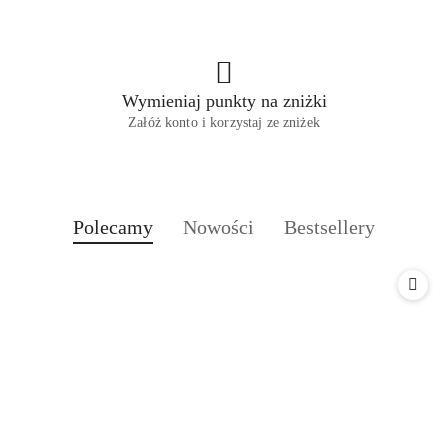
Wymieniaj punkty na zniżki
Załóż konto i korzystaj ze zniżek
Produkty
Produkty
Produkty
Polecamy
Nowości
Bestsellery
Pomiń karuzelę produktów
o
o
o
statusie:
statusie:
statusie: