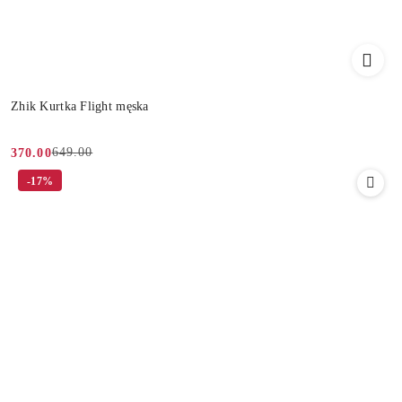
Zhik Kurtka Flight męska
649.00
370.00
Cena
Cena
-17%
promocyjna:
przed
promocją: