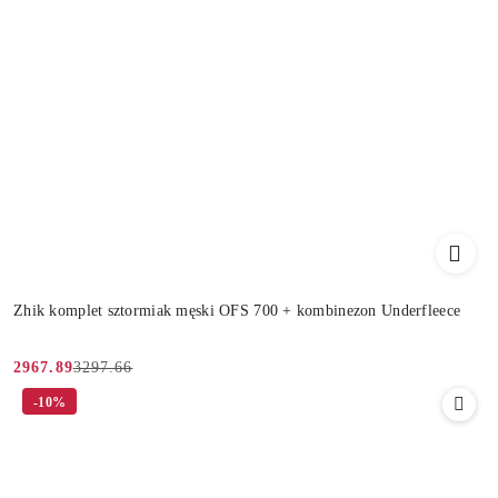
Zhik komplet sztormiak męski OFS 700 + kombinezon Underfleece
3297.66
2967.89
Cena
Cena
-10%
promocyjna:
przed
promocją: