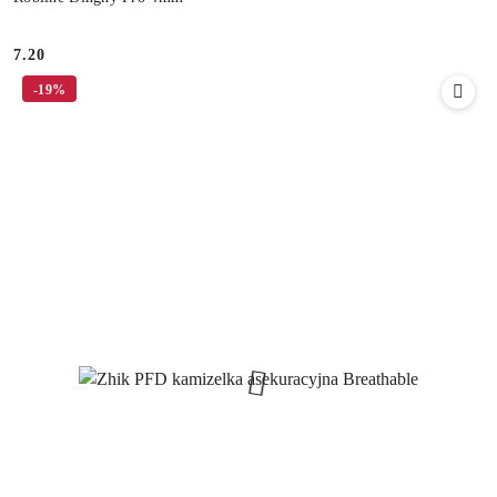
7.20
Cena:
-19%