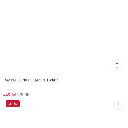
Rooster Kurtka Superlite Hybrid
529.90
445.00
Cena
Cena
-19%
promocyjna:
przed
promocją: