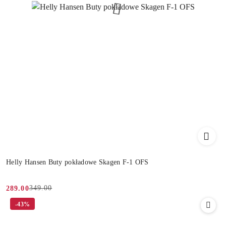
Helly Hansen Buty pokładowe Skagen F-1 OFS
349.00
289.00
Cena
Cena
-43%
promocyjna:
przed
promocją: