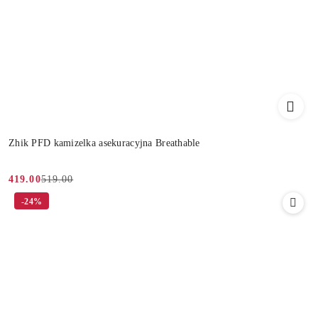
Zhik PFD kamizelka asekuracyjna Breathable
519.00
419.00
Cena
Cena
-24%
promocyjna:
przed
promocją: