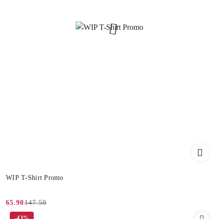
WIP T-Shirt Promo
147.50
65.90
Cena
Cena
-43%