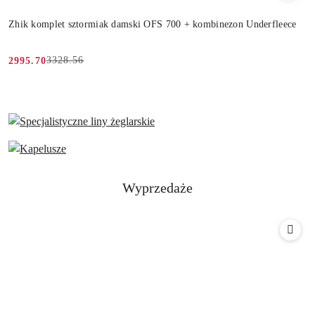
Zhik komplet sztormiak damski OFS 700 + kombinezon Underfleece
3328.56
2995.70
Cena
Cena
promocyjna:
przed
promocją:
Produkty
Wyprzedaże
Pomiń karuzelę produktów
o
statusie: