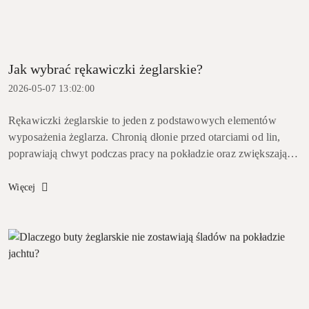
Jak wybrać rękawiczki żeglarskie?
2026-05-07 13:02:00
Rękawiczki żeglarskie to jeden z podstawowych elementów
wyposażenia żeglarza. Chronią dłonie przed otarciami od lin,
poprawiają chwyt podczas pracy na pokładzie oraz zwiększają
komfort podczas długiego żeglowania. Wybór odpowiedniego
modelu ...
Więcej