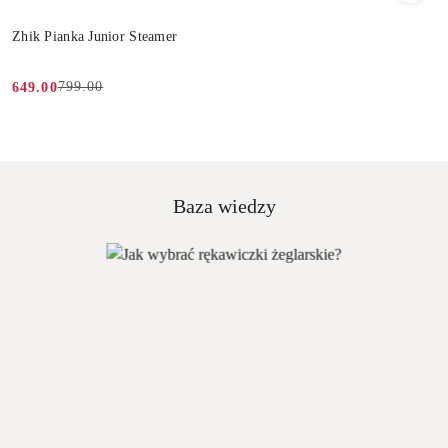
Zhik Pianka Junior Steamer
799.00
649.00
Cena
Cena
promocyjna:
przed
promocją:
Baza wiedzy