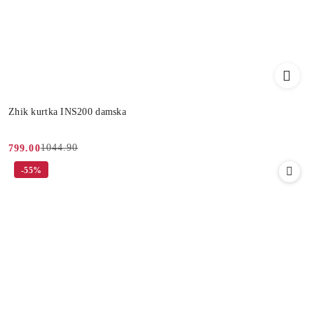
Zhik kurtka INS200 damska
1044.90
799.00
Cena
Cena
-55%
promocyjna:
przed
promocją: