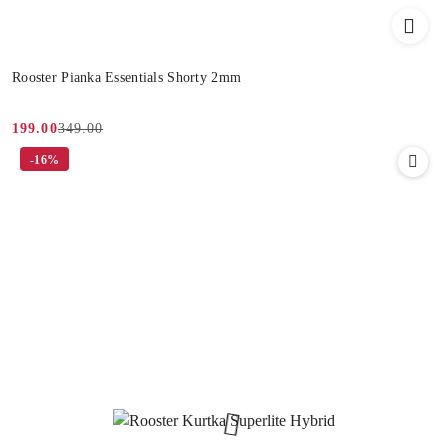
Rooster Pianka Essentials Shorty 2mm
349.00
199.00
Cena
Cena
-16%
promocyjna:
przed
promocją: