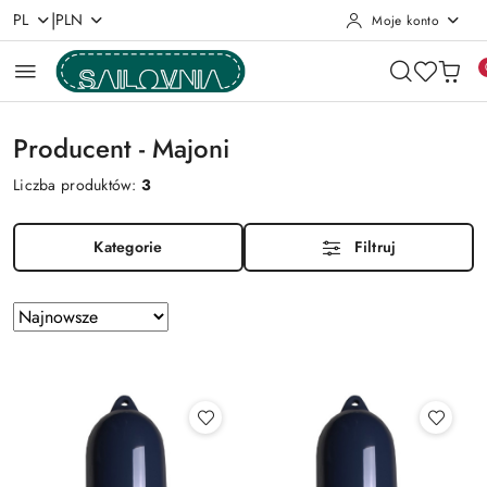
|
PL
PLN
Moje konto
Przejdź do treści głównej
Przejdź do wyszukiwarki
Przejdź do moje konto
Przejdź do menu głównego
Przejdź do stopki
Producent - Majoni
Liczba produktów:
3
Kategorie
Filtruj
Zastosowano
Sortuj
według
sortowanie:
Najnowsze.