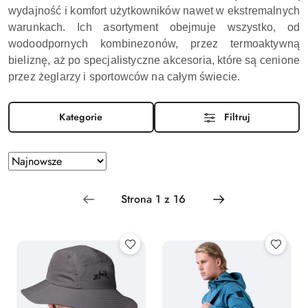
wydajność i komfort użytkowników nawet w ekstremalnych
warunkach. Ich asortyment obejmuje wszystko, od
wodoodpornych kombinezonów, przez termoaktywną
bieliznę, aż po specjalistyczne akcesoria, które są cenione
przez żeglarzy i sportowców na całym świecie.
Kategorie
Filtruj
Zastosowano
Sortuj
według
sortowanie:
Najnowsze.