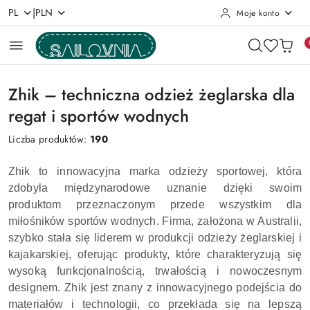
|
PL
PLN
Moje konto
Przejdź do treści głównej
Przejdź do wyszukiwarki
Przejdź do moje konto
Przejdź do menu głównego
Przejdź do stopki
Zhik – techniczna odzież żeglarska dla
regat i sportów wodnych
Liczba produktów:
190
Zhik to innowacyjna marka odzieży sportowej, która
zdobyła międzynarodowe uznanie dzięki swoim
produktom przeznaczonym przede wszystkim dla
miłośników sportów wodnych. Firma, założona w Australii,
szybko stała się liderem w produkcji odzieży żeglarskiej i
kajakarskiej, oferując produkty, które charakteryzują się
wysoką funkcjonalnością, trwałością i nowoczesnym
designem. Zhik jest znany z innowacyjnego podejścia do
materiałów i technologii, co przekłada się na lepszą