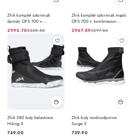
Zhik komplet sztormiak
Zhik komplet sztormiak męski
damski OFS 700 +
OFS 700 + kombinezon
kombinezon Underfleece
Underfleece
2995.70
2967.89
3328.56
3297.66
Cena
Cena
Cena
Cena
promocyjna:
przed
promocyjna:
przed
promocją:
promocją:
Zhik 380 buty balastowe
Zhik buty wodoodporne
Hiking X
Surge X
749.00
739.90
Cena:
Cena: