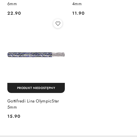
6mm
4mm
22.90
11.90
Cena:
Cena:
PRODUKT NIEDOSTĘPNY
Gottifredi Lina OlympicStar
5mm
15.90
Cena: