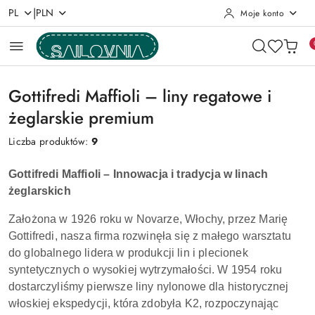
|
PL
PLN
Moje konto
Przejdź do treści głównej
Przejdź do wyszukiwarki
Przejdź do moje konto
Przejdź do menu głównego
Przejdź do stopki
Gottifredi Maffioli – liny regatowe i
żeglarskie premium
Liczba produktów:
9
Gottifredi Maffioli – Innowacja i tradycja w linach
żeglarskich
Założona w 1926 roku w Novarze, Włochy, przez Marię
Gottifredi, nasza firma rozwinęła się z małego warsztatu
do globalnego lidera w produkcji lin i plecionek
syntetycznych o wysokiej wytrzymałości. W 1954 roku
dostarczyliśmy pierwsze liny nylonowe dla historycznej
włoskiej ekspedycji, która zdobyła K2, rozpoczynając