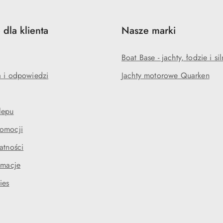
 dla klienta
Nasze marki
Boat Base - jachty, łodzie i sil
a i odpowiedzi
Jachty motorowe Quarken
lepu
omocji
atności
amacje
ies