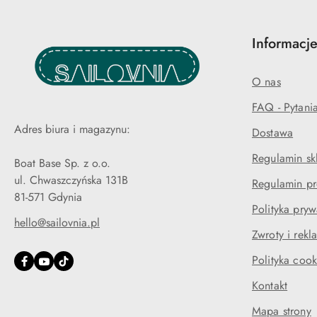
Informacje
O nas
FAQ - Pytani
Adres biura i magazynu:
Dostawa
Regulamin sk
Boat Base Sp. z o.o.
ul. Chwaszczyńska 131B
Regulamin pr
81-571 Gdynia
Polityka pryw
hello@sailovnia.pl
Zwroty i rekl
Polityka cook
Kontakt
Mapa strony