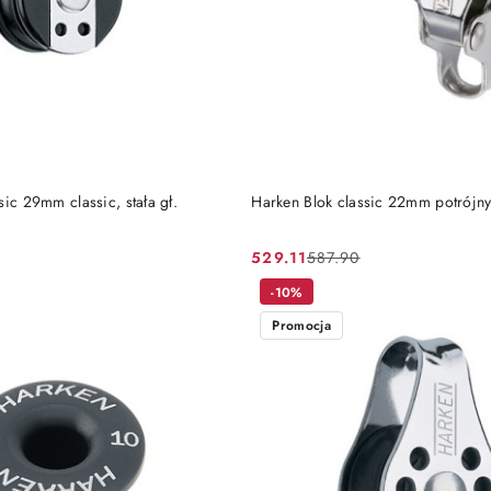
DO KOSZYKA
DO KOSZYKA
sic 29mm classic, stała gł.
Harken Blok classic 22mm potrójn
529.11
587.90
Cena
Cena
promocyjna:
przed
-10%
promocją:
Promocja