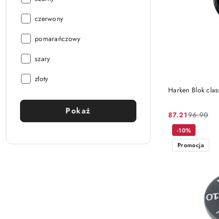
Kolor:
czerwony
Kolor:
pomarańczowy
Kolor:
szary
Kolor:
złoty
Harken Blok clas
Pokaż
87.21
96.90
Cena
Cena
promocyjna:
przed
-10%
promocją:
Promocja