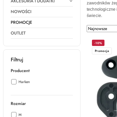
AKCESORIA I DODATKI
zawodników żeg
technologiczne 
NOWOŚCI
świecie.
PROMOCJE
Zastosowano
Sortuj
OUTLET
według
sortowanie:
Najnowsze.
-10%
Promocja
Filtruj
Producent
Producent:
Harken
Rozmiar
Rozmiar:
M