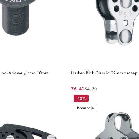
DO KOSZYKA
DO KOSZYKA
ie pokładowe gizmo 10mm
Harken Blok Classic 22mm zaczep
76.41
84.90
Cena
Cena
promocyjna:
przed
-10%
promocją:
Promocja