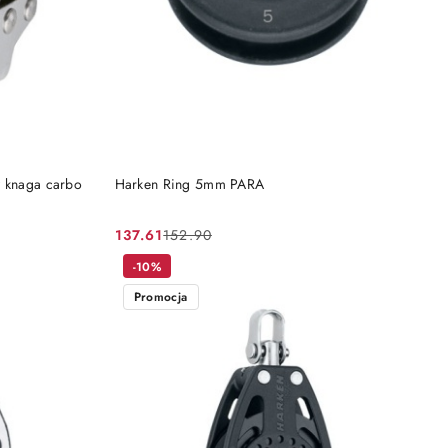
DO KOSZYKA
y knaga carbo
Harken Ring 5mm PARA
137.61
152.90
Cena
Cena
promocyjna:
przed
-10%
promocją:
Promocja