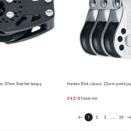
DO KOSZYKA
DO KOSZYKA
bo 57mm Ratchet leżący
Harken Blok classic 22mm potrójn
242.01
268.90
Cena
Cena
promocyjna:
przed
promocją:
...
1
2
3
29