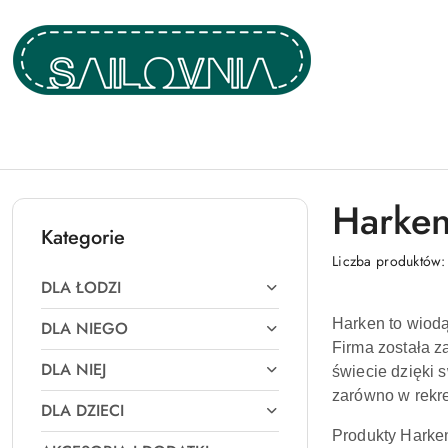
Przejdź do treści głównej
Przejdź do wyszukiwarki
Przejdź do moje konto
Przejdź do menu głównego
Przejdź do stopki
Harken
Kategorie
Liczba produktów
DLA ŁODZI
Harken to wiodą
DLA NIEGO
Firma została z
DLA NIEJ
świecie dzięki
zarówno w rekre
DLA DZIECI
Produkty Harken