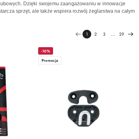
h klubowych. Dzięki swojemu zaangażowaniu w innowacje
tarcza sprzęt, ale także wspiera rozwój żeglarstwa na całym
...
1
2
3
29
-10%
Promocja