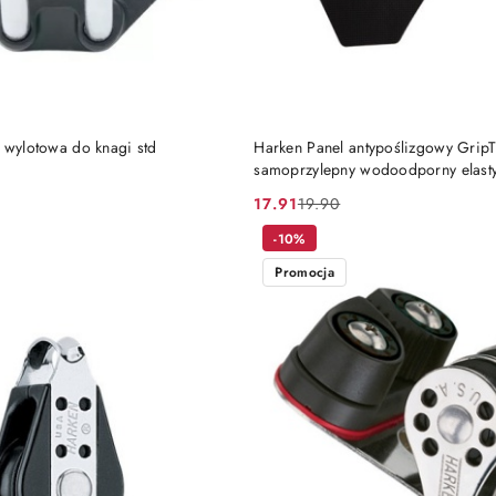
DO KOSZYKA
DO KOSZYKA
 wylotowa do knagi std
Harken Panel antypoślizgowy Grip
samoprzylepny wodoodporny elast
17.91
19.90
Cena
Cena
promocyjna:
przed
-10%
promocją:
Promocja