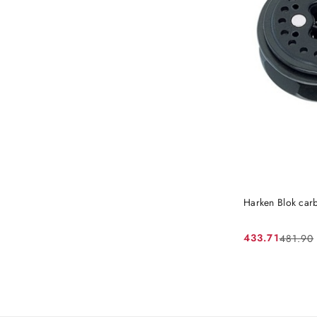
Harken Blok car
433.71
481.90
Cena
Cena
promocyjna:
przed
promocją: