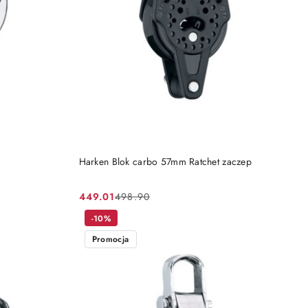
DO KOSZYKA
Harken Blok carbo 57mm Ratchet zaczep
449.01
498.90
Cena
Cena
promocyjna:
przed
-10%
promocją:
Promocja