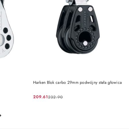
DO KOSZYKA
y
Harken Blok carbo 29mm podwójny stała głowica
209.61
232.90
Cena
Cena
promocyjna:
przed
promocją: