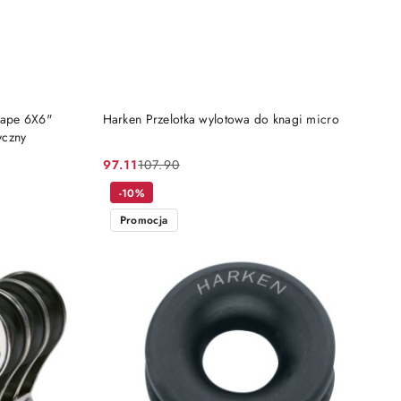
DO KOSZYKA
Tape 6X6"
Harken Przelotka wylotowa do knagi micro
yczny
97.11
107.90
Cena
Cena
promocyjna:
przed
-10%
promocją:
Promocja