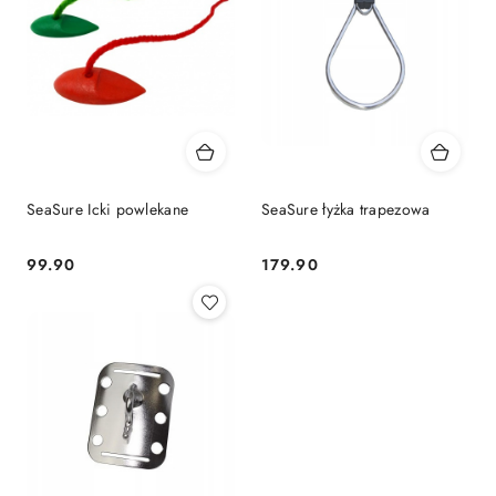
SeaSure Icki powlekane
SeaSure łyżka trapezowa
99.90
179.90
Cena:
Cena: