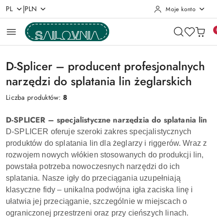
|
PL
PLN
Moje konto
Przejdź do treści głównej
Przejdź do wyszukiwarki
Przejdź do moje konto
Przejdź do menu głównego
Przejdź do stopki
D-Splicer – producent profesjonalnych
narzędzi do splatania lin żeglarskich
Liczba produktów:
8
D-SPLICER – specjalistyczne narzędzia do splatania lin
D-SPLICER oferuje szeroki zakres specjalistycznych
produktów do splatania lin dla żeglarzy i riggerów. Wraz z
rozwojem nowych włókien stosowanych do produkcji lin,
powstała potrzeba nowoczesnych narzędzi do ich
splatania. Nasze igły do przeciągania uzupełniają
klasyczne fidy – unikalna podwójna igła zaciska linę i
ułatwia jej przeciąganie, szczególnie w miejscach o
ograniczonej przestrzeni oraz przy cieńszych linach.