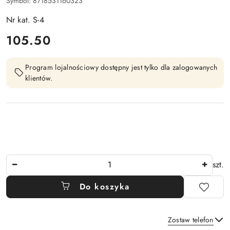
Symbol:
8718531160323
Nr kat. S-4
cena:
105.50
Program lojalnościowy dostępny jest tylko dla zalogowanych
klientów.
Ilość
szt.
Do koszyka
Zostaw telefon