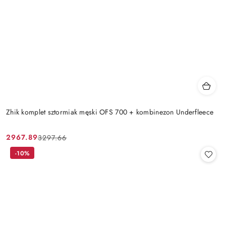
Zhik komplet sztormiak męski OFS 700 + kombinezon Underfleece
2967.89
3297.66
Cena
Cena
promocyjna:
przed
-10%
promocją: