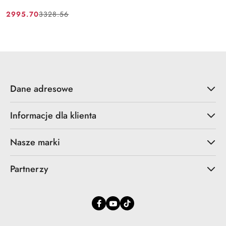
2995.70
3328.56
Cena
Cena
promocyjna:
przed
promocją:
Dane adresowe
Informacje dla klienta
Nasze marki
Partnerzy