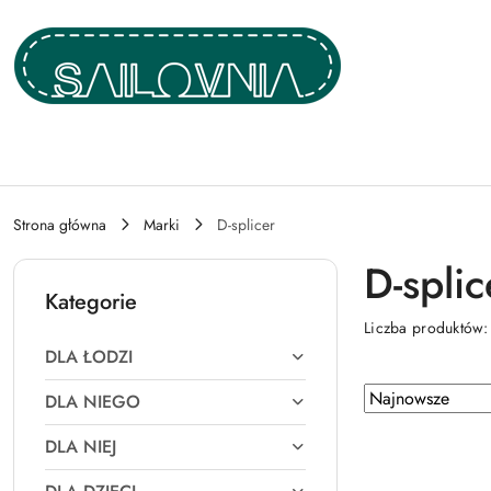
Przejdź do treści głównej
Przejdź do wyszukiwarki
Przejdź do moje konto
Przejdź do menu głównego
Przejdź do stopki
Strona główna
Marki
D-splicer
D-splic
Kategorie
Liczba produktów
DLA ŁODZI
Zastosowano
Sortuj
DLA NIEGO
według
sortowanie:
DLA NIEJ
Najnowsze.