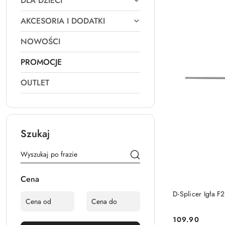
DLA DZIECI
AKCESORIA I DODATKI
NOWOŚCI
PROMOCJE
OUTLET
Szukaj
Cena
D-Splicer Igła F
109.90
Cena: