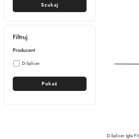
Szukaj
Filtruj
Producent
Producent:
D-Splicer
Pokaż
PRO
D-Splicer Igła F1