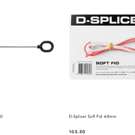
DO KOSZYKA
DO KOSZYKA
20
D-Splicer Soft Fid 4-8mm
105.50
Cena: