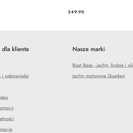
249.90
Cena:
 dla klienta
Nasze marki
Boat Base - jachty, łodzie i sil
a i odpowiedzi
Jachty motorowe Quarken
lepu
omocji
atności
amacje