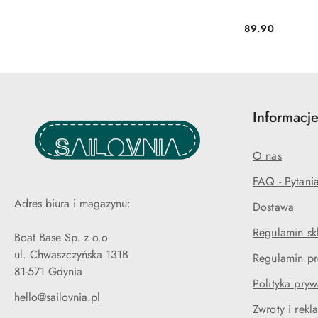
89.90
Cena:
Informacje
O nas
FAQ - Pytani
Adres biura i magazynu:
Dostawa
Regulamin sk
Boat Base Sp. z o.o.
ul. Chwaszczyńska 131B
Regulamin pr
81-571 Gdynia
Polityka pryw
hello@sailovnia.pl
Zwroty i rekl