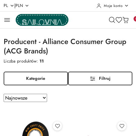
|
PL
PLN
Moje konto
Przejdź do treści głównej
Przejdź do wyszukiwarki
Przejdź do moje konto
Przejdź do menu głównego
Przejdź do stopki
Producent - Alliance Consumer Group
(ACG Brands)
Liczba produktów:
11
Kategorie
Filtruj
Zastosowano
Sortuj
według
sortowanie:
Najnowsze.