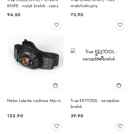
KNIFE - nożyk brelok - szary
wielofunkcyjny
94.50
73.90
Cena:
Cena:
Nebo Latarka czołowa Mycro
True KEYTOOL - narzędzie-
brelok
122.90
39.90
Cena:
Cena: