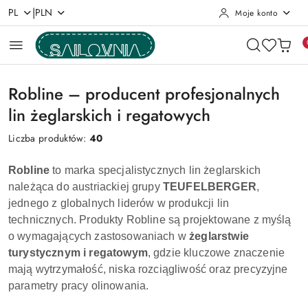
|
PL
PLN
Moje konto
Przejdź do treści głównej
Przejdź do wyszukiwarki
Przejdź do moje konto
Przejdź do menu głównego
Przejdź do stopki
Robline – producent profesjonalnych
lin żeglarskich i regatowych
Liczba produktów:
40
Robline
to marka specjalistycznych lin żeglarskich
należąca do austriackiej grupy
TEUFELBERGER
,
jednego z globalnych liderów w produkcji lin
technicznych. Produkty Robline są projektowane z myślą
o wymagających zastosowaniach w
żeglarstwie
turystycznym i regatowym
, gdzie kluczowe znaczenie
mają wytrzymałość, niska rozciągliwość oraz precyzyjne
parametry pracy olinowania.