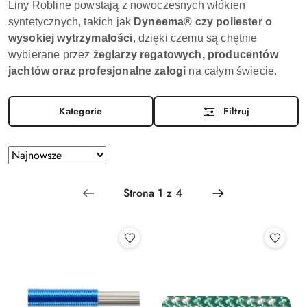
Liny Robline powstają z nowoczesnych włókien
syntetycznych, takich jak
Dyneema® czy poliester o
wysokiej wytrzymałości
, dzięki czemu są chętnie
wybierane przez
żeglarzy regatowych, producentów
jachtów oraz profesjonalne załogi
na całym świecie.
Kategorie
Filtruj
Zastosowano
Sortuj
według
sortowanie:
Najnowsze.