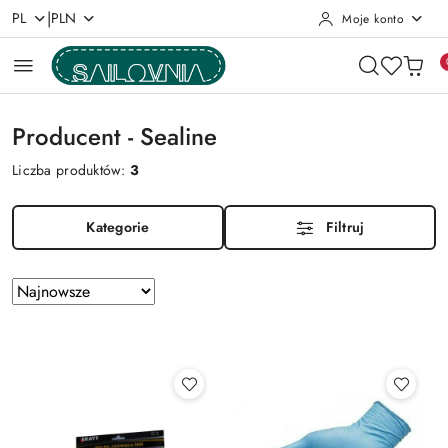
|
PL
PLN
Moje konto
Przejdź do treści głównej
Przejdź do wyszukiwarki
Przejdź do moje konto
Przejdź do menu głównego
Przejdź do stopki
Producent - Sealine
Liczba produktów:
3
Kategorie
Filtruj
Zastosowano
Sortuj
według
sortowanie:
Najnowsze.