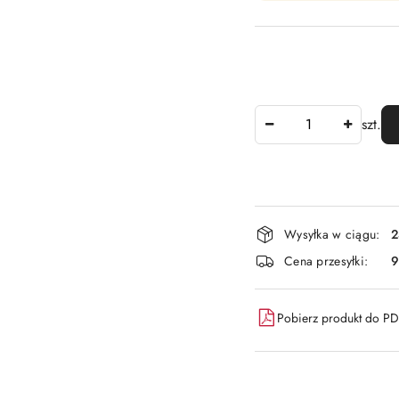
Ilość
szt.
Dostępność
Wysyłka w ciągu:
2
i
Cena przesyłki:
9
dostawa
Pobierz produkt do P