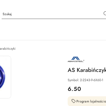
arabińczyki
NAZWA
PRODUCENTA:
AS
AS Karabińczy
Symbol:
2-2243-9-6X60-1
cena:
6.50
Program lojalnościo