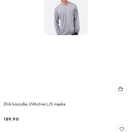
Zhik koszulka UVActive L/S męska
189.90
Cena: