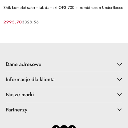
Zhik komplet sztormiak damski OFS 700 + kombinezon Underfleece
2995.70
3328.56
Cena
Cena
promocyjna:
przed
promocją:
Dane adresowe
Informacje dla klienta
Nasze marki
Partnerzy