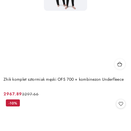
Zhik komplet sztormiak męski OFS 700 + kombinezon Underfleece
2967.89
3297.66
Cena
Cena
promocyjna:
przed
-10%
promocją: