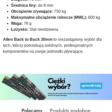
Średnica liny:
do 8 mm
Obciążenie zrywające:
750 kg
Maksymalne obciążenie robocze (MWL):
600 kg
Waga:
76 g
Łożysko:
Stal nierdzewna
Allen Back to Back 30mm
to niezastąpiony wybór dla
tych, którzy potrzebują solidnych, profesjonalnych
komponentów na swoje jednostki pływające.
Produkty
Produkty
Polecamy
Produkty podobne