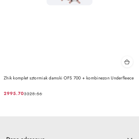
Zhik komplet sztormiak damski OFS 700 + kombinezon Underfleece
2995.70
3328.56
Cena
Cena
promocyjna:
przed
promocją: