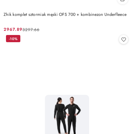
Zhik komplet sztormiak męski OFS 700 + kombinezon Underfleece
2967.89
3297.66
Cena
Cena
promocyjna:
przed
-10%
promocją: