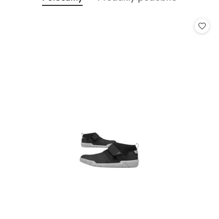
Pomiń karuzelę produktów
o
o
statusie:
statusie: