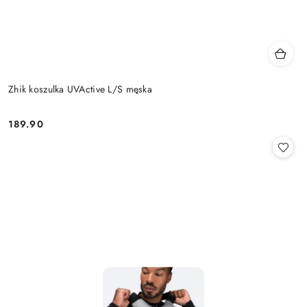
Zhik koszulka UVActive L/S męska
189.90
Cena: