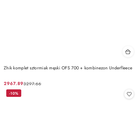
Zhik komplet sztormiak męski OFS 700 + kombinezon Underfleece
2967.89
3297.66
Cena
Cena
promocyjna:
przed
-10%
promocją: