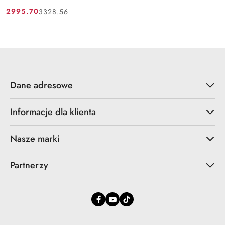
2995.70
3328.56
Cena
Cena
promocyjna:
przed
promocją:
Dane adresowe
Informacje dla klienta
Nasze marki
Partnerzy