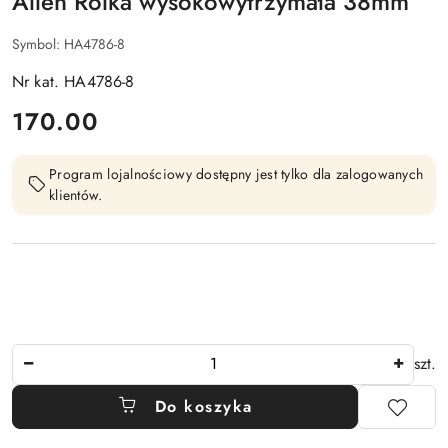
Allen Rolka wysokowytrzymała 38mm
Symbol:
HA4786-8
Nr kat. HA4786-8
cena:
170.00
Program lojalnościowy dostępny jest tylko dla zalogowanych
klientów.
Ilość
szt.
Do koszyka