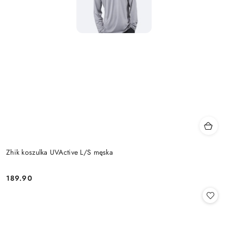
Zhik koszulka UVActive L/S męska
189.90
Cena: