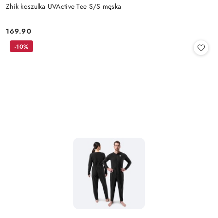
Zhik koszulka UVActive Tee S/S męska
169.90
Cena:
-10%