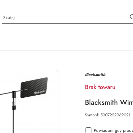
NAZWA
PRODUCENTA:
BLACKSMITH
Brak towaru
Blacksmith Wi
Symbol:
5907222969021
Powiadom gdy produk