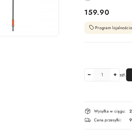
cena:
159.90
Program lojalnościo
Ilość
szt.
Dostępność
Wysyłka w ciągu:
2
i
Cena przesyłki:
9
dostawa