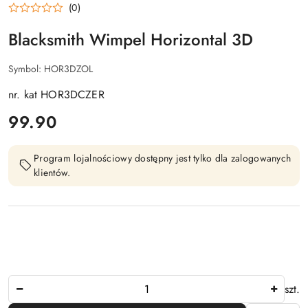
BLACKSMITH
(0)
Blacksmith Wimpel Horizontal 3D
Symbol:
HOR3DZOL
nr. kat HOR3DCZER
cena:
99.90
Program lojalnościowy dostępny jest tylko dla zalogowanych
klientów.
Ilość
szt.