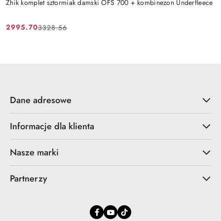
Zhik komplet sztormiak damski OFS 700 + kombinezon Underfleece
2995.70
3328.56
Cena
Cena
promocyjna:
przed
promocją:
Dane adresowe
Informacje dla klienta
Nasze marki
Partnerzy