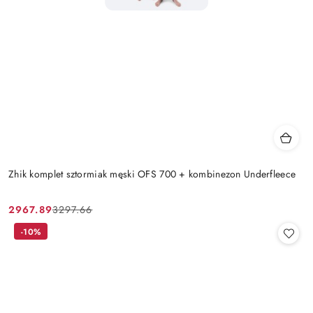
Zhik komplet sztormiak męski OFS 700 + kombinezon Underfleece
2967.89
3297.66
Cena
Cena
promocyjna:
przed
-10%
promocją: