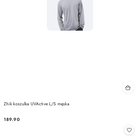
Zhik koszulka UVActive L/S męska
189.90
Cena: