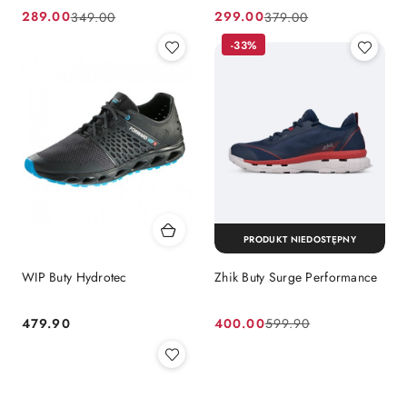
289.00
299.00
349.00
379.00
Cena
Cena
Cena
Cena
promocyjna:
przed
promocyjna:
przed
-33%
promocją:
promocją:
PRODUKT NIEDOSTĘPNY
WIP Buty Hydrotec
Zhik Buty Surge Performance
479.90
400.00
599.90
Cena:
Cena
Cena
promocyjna:
przed
promocją: