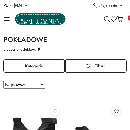
|
PL
PLN
Moje konto
Przejdź do treści głównej
Przejdź do wyszukiwarki
Przejdź do moje konto
Przejdź do menu głównego
Przejdź do stopki
POKŁADOWE
Liczba produktów:
9
Kategorie
Filtruj
Zastosowano
Sortuj
według
sortowanie:
Najnowsze.