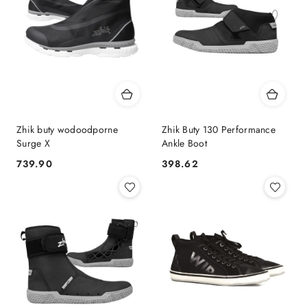
Zhik buty wodoodporne
Zhik Buty 130 Performance
Surge X
Ankle Boot
739.90
398.62
Cena:
Cena: