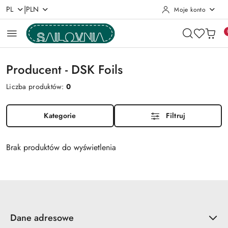
|
PL
PLN
Moje konto
Przejdź do treści głównej
Przejdź do wyszukiwarki
Przejdź do moje konto
Przejdź do menu głównego
Przejdź do stopki
Producent - DSK Foils
Liczba produktów:
0
Kategorie
Filtruj
Brak produktów do wyświetlenia
Dane adresowe