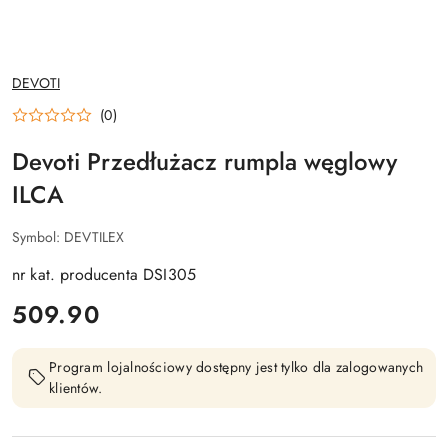
NAZWA
DEVOTI
PRODUCENTA:
(0)
Devoti Przedłużacz rumpla węglowy
ILCA
Symbol:
DEVTILEX
nr kat. producenta DSI305
cena:
509.90
Program lojalnościowy dostępny jest tylko dla zalogowanych
klientów.