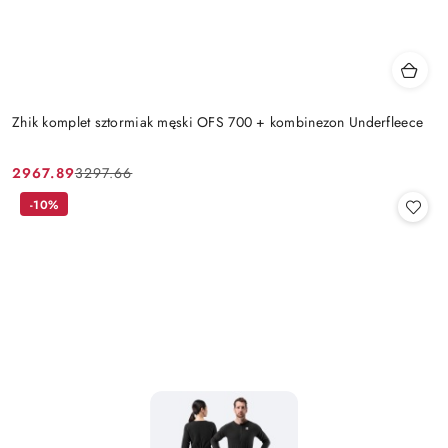
Zhik komplet sztormiak męski OFS 700 + kombinezon Underfleece
2967.89
3297.66
Cena
Cena
promocyjna:
przed
-10%
promocją: