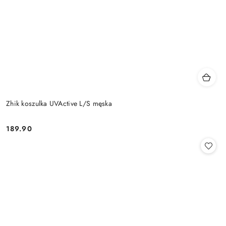
Zhik koszulka UVActive L/S męska
189.90
Cena: