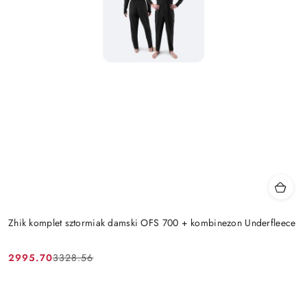
Zhik komplet sztormiak damski OFS 700 + kombinezon Underfleece
2995.70
3328.56
Cena
Cena
promocyjna:
przed
promocją: