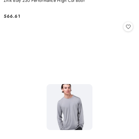
Zhik Buty 230 Performance High Cut Boot
566.61
Cena: