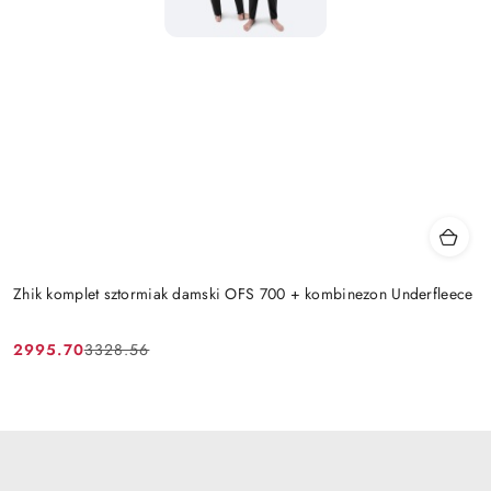
Zhik komplet sztormiak damski OFS 700 + kombinezon Underfleece
2995.70
3328.56
Cena
Cena
promocyjna:
przed
promocją: