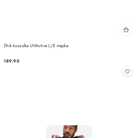
Zhik koszulka UVActive L/S męska
189.90
Cena: