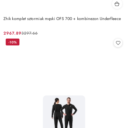
Zhik komplet sztormiak męski OFS 700 + kombinezon Underfleece
2967.89
3297.66
Cena
Cena
promocyjna:
przed
-10%
promocją: