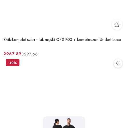
Zhik komplet sztormiak męski OFS 700 + kombinezon Underfleece
2967.89
3297.66
Cena
Cena
promocyjna:
przed
-10%
promocją: