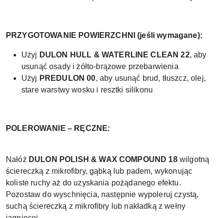
PRZYGOTOWANIE POWIERZCHNI (jeśli wymagane):
Użyj
DULON HULL & WATERLINE CLEAN 22
, aby
usunąć osady i żółto-brązowe przebarwienia
Użyj
PREDULON 00
, aby usunąć brud, tłuszcz, olej,
stare warstwy wosku i resztki silikonu
POLEROWANIE – RĘCZNE:
Nałóż
DULON POLISH & WAX COMPOUND 18
wilgotną
ściereczką z mikrofibry, gąbką lub padem, wykonując
koliste ruchy aż do uzyskania pożądanego efektu.
Pozostaw do wyschnięcia, następnie wypoleruj czystą,
suchą ściereczką z mikrofibry lub nakładką z wełny
jagnięcej.