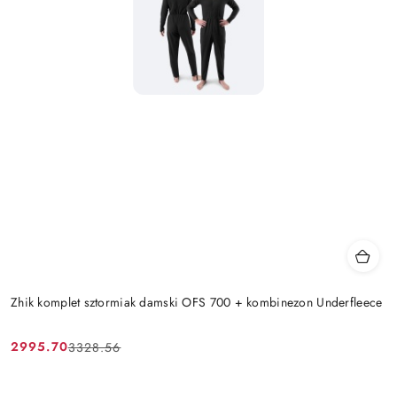
Zhik komplet sztormiak damski OFS 700 + kombinezon Underfleece
2995.70
3328.56
Cena
Cena
promocyjna:
przed