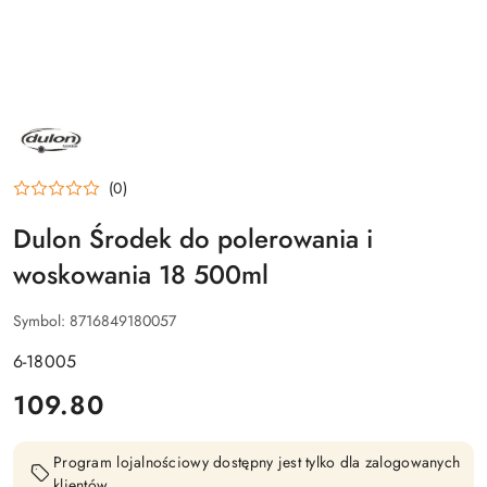
NAZWA
PRODUCENTA:
DULON
(0)
Dulon Środek do polerowania i
woskowania 18 500ml
Symbol:
8716849180057
6-18005
cena:
109.80
Program lojalnościowy dostępny jest tylko dla zalogowanych
klientów.