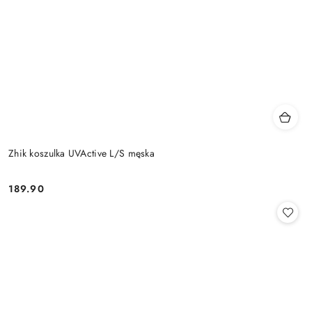
Zhik koszulka UVActive L/S męska
189.90
Cena: