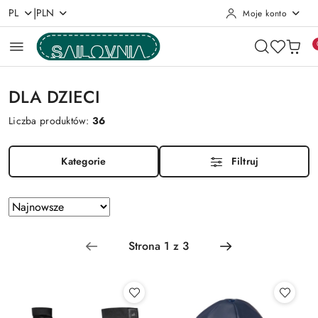
|
PL
PLN
Moje konto
Przejdź do treści głównej
Przejdź do wyszukiwarki
Przejdź do moje konto
Przejdź do menu głównego
Przejdź do stopki
DLA DZIECI
Liczba produktów:
36
Kategorie
Filtruj
Zastosowano
Sortuj
według
sortowanie:
Najnowsze.