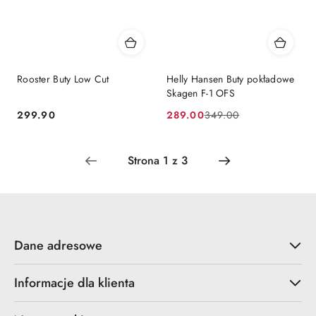
Rooster Buty Low Cut
Helly Hansen Buty pokładowe
Skagen F-1 OFS
299.90
289.00
349.00
Cena:
Cena
Cena
promocyjna:
przed
promocją:
Dane adresowe
Informacje dla klienta