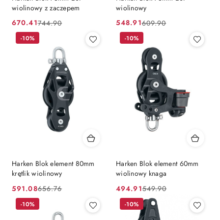
wiolinowy z zaczepem
wiolinowy
670.41
548.91
744.90
609.90
Cena
Cena
Cena
Cena
promocyjna:
przed
-10%
promocyjna:
przed
-10%
promocją:
promocją:
Harken Blok element 80mm
Harken Blok element 60mm
krętlik wiolinowy
wiolinowy knaga
591.08
494.91
656.76
549.90
Cena
Cena
Cena
Cena
promocyjna:
przed
-10%
promocyjna:
przed
-10%
promocją:
promocją: