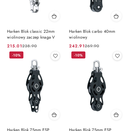
Harken Blok classic 22mm
Harken Blok carbo 40mm
wiolinowy zaczep knaga V
wiolinowy
215.01
242.91
238.90
269.90
Cena
Cena
Cena
Cena
promocyjna:
przed
-10%
promocyjna:
przed
-10%
promocją:
promocją:
Harken Blok 75mm ESP
Harken Blok 75mm ESP