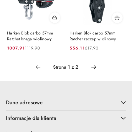
Harken Blok carbo 57mm
Harken Blok carbo 57mm
Ratchet knaga wiolinowy
Ratchet zaczep wiolinowy
1007.91
556.11
1119.90
617.90
Cena
Cena
Cena
Cena
promocyjna:
przed
promocyjna:
przed
promocją:
promocją:
Dane adresowe
Informacje dla klienta