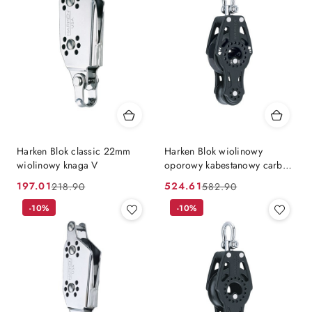
Harken Blok classic 22mm
Harken Blok wiolinowy
wiolinowy knaga V
oporowy kabestanowy carbo
57mm Ratchet
197.01
524.61
218.90
582.90
Cena
Cena
Cena
Cena
promocyjna:
przed
-10%
promocyjna:
przed
-10%
promocją:
promocją: