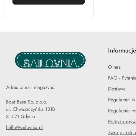
Informacje
O nas
FAQ - Pytani
Adres biura i magazynu:
Dostawa
Regulamin sk
Boat Base Sp. z o.o.
ul. Chwaszczyńska 131B
Regulamin pr
81-571 Gdynia
Polityka pryw
hello@sailovnia.pl
Zwroty i rekl