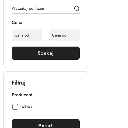
Cena
Szukaj
Filtruj
Producent
Producent:
Lalizas
Pokaż