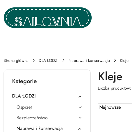
Przejdź do treści głównej
Przejdź do wyszukiwarki
Przejdź do moje konto
Przejdź do menu głównego
Przejdź do stopki
Strona główna
DLA ŁODZI
Naprawa i konserwacja
Kleje
Kleje
Kategorie
Liczba produktów
DLA ŁODZI
Zastosowano
Sortuj
Osprzęt
według
sortowanie:
Bezpieczeństwo
Najnowsze.
Naprawa i konserwacja