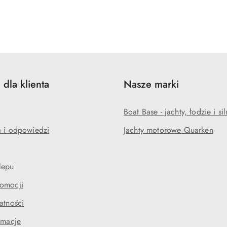
 dla klienta
Nasze marki
Boat Base - jachty, łodzie i sil
a i odpowiedzi
Jachty motorowe Quarken
lepu
omocji
atności
amacje