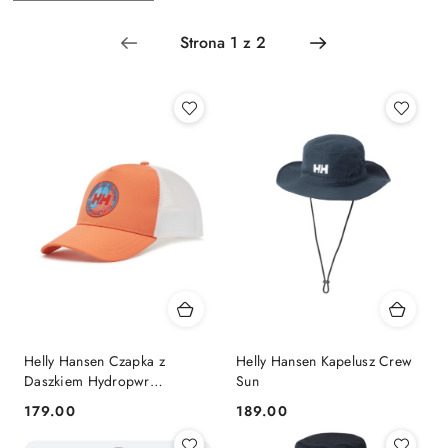
według
sortowanie:
Najnowsze.
Helly Hansen Czapka z
Helly Hansen Kapelusz Crew
Daszkiem Hydropwr
Sun
Pomarańczowa BF
179.00
189.00
Cena:
Cena: