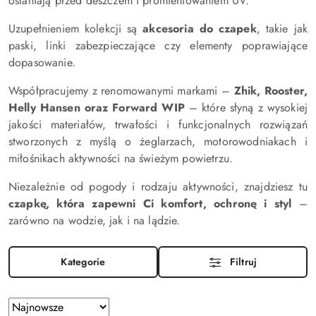
osłaniają przed deszczem i promieniowaniem UV.
Uzupełnieniem kolekcji są
akcesoria do czapek
, takie jak
paski, linki zabezpieczające czy elementy poprawiające
dopasowanie.
Współpracujemy z renomowanymi markami –
Zhik, Rooster,
Helly Hansen oraz Forward WIP
– które słyną z wysokiej
jakości materiałów, trwałości i funkcjonalnych rozwiązań
stworzonych z myślą o żeglarzach, motorowodniakach i
miłośnikach aktywności na świeżym powietrzu.
Niezależnie od pogody i rodzaju aktywności, znajdziesz tu
czapkę, która zapewni Ci komfort, ochronę i styl
–
zarówno na wodzie, jak i na lądzie.
Kategorie
Filtruj
Zastosowano
Sortuj