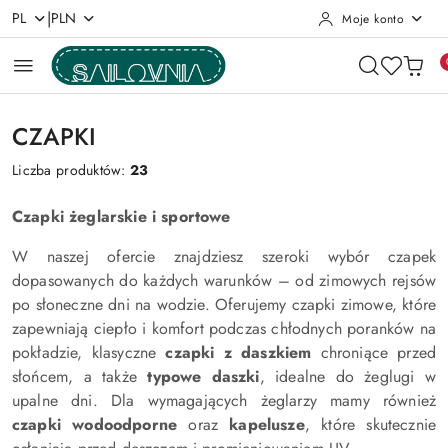
|
PL
PLN
Moje konto
Przejdź do treści głównej
Przejdź do wyszukiwarki
Przejdź do moje konto
Przejdź do menu głównego
Przejdź do stopki
CZAPKI
Liczba produktów:
23
Czapki żeglarskie i sportowe
W naszej ofercie znajdziesz szeroki wybór czapek
dopasowanych do każdych warunków – od zimowych rejsów
po słoneczne dni na wodzie. Oferujemy czapki zimowe, które
zapewniają ciepło i komfort podczas chłodnych poranków na
pokładzie, klasyczne
czapki z daszkiem
chroniące przed
słońcem, a także
typowe daszki
, idealne do żeglugi w
upalne dni. Dla wymagających żeglarzy mamy również
czapki wodoodporne
oraz
kapelusze
, które skutecznie