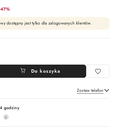
Rabat:
-47%
wy dostępny jest tylko dla zalogowanych klientów.
Do koszyka
Zostaw telefon
Wyślij
4 godziny
0