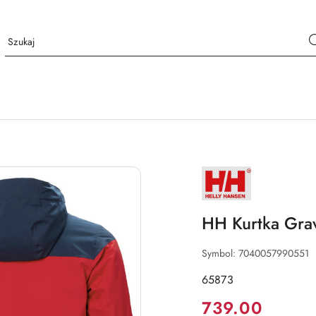
NAZWA
PRODUCENTA:
HELLY
HANSEN
HH Kurtka Gra
Symbol:
7040057990551
65873
Cena:
739.00