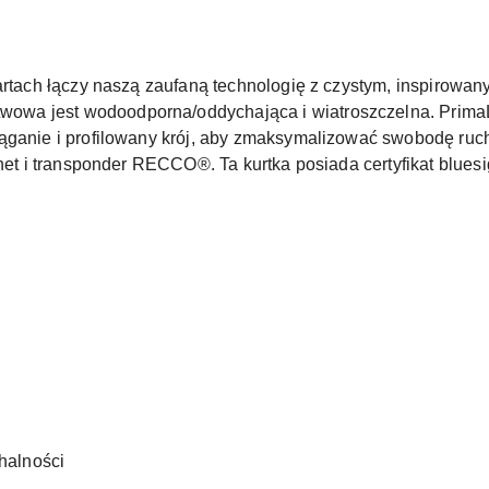
nartach łączy naszą zaufaną technologię z czystym, inspirowa
wa jest wodoodporna/oddychająca i wiatroszczelna. Prima
iąganie i profilowany krój, aby zmaksymalizować swobodę r
rnet i transponder RECCO®. Ta kurtka posiada certyfikat blues
chalności