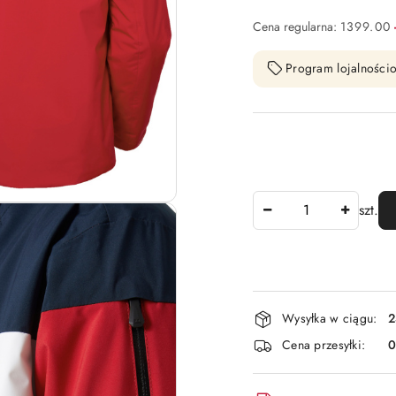
Cena regularna:
1399.00
Program lojalnościo
Ilość
szt.
Dostępność
Wysyłka w ciągu:
2
i
Cena przesyłki:
dostawa