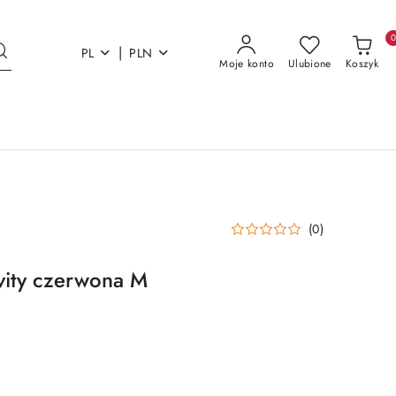
|
PL
PLN
Moje konto
Ulubione
Koszyk
(0)
vity czerwona M