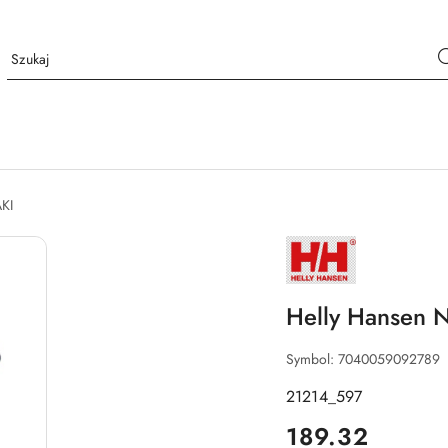
KI
NAZWA
PRODUCENTA:
HELLY
HANSEN
Helly Hansen N
Symbol:
7040059092789
21214_597
cena:
189.32