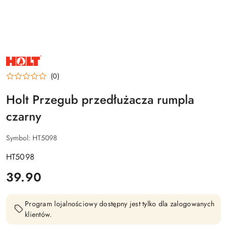
NAZWA
PRODUCENTA:
HOLT
(0)
Holt Przegub przedłużacza rumpla
czarny
Symbol:
HT5098
HT5098
cena:
39.90
Program lojalnościowy dostępny jest tylko dla zalogowanych
klientów.