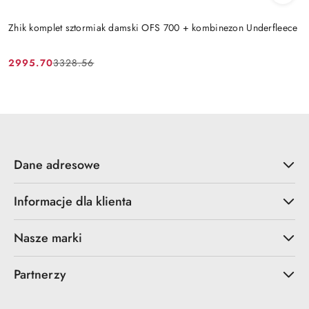
Zhik komplet sztormiak damski OFS 700 + kombinezon Underfleece
2995.70
3328.56
Cena
Cena
promocyjna:
przed
promocją:
Dane adresowe
Informacje dla klienta
Nasze marki
Partnerzy