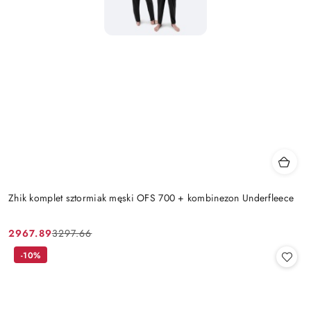
Zhik komplet sztormiak męski OFS 700 + kombinezon Underfleece
2967.89
3297.66
Cena
Cena
promocyjna:
przed
-10%
promocją: