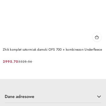
Zhik komplet sztormiak damski OFS 700 + kombinezon Underfleece
2995.70
3328.56
Cena
Cena
promocyjna:
przed
promocją:
Dane adresowe