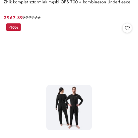
Zhik komplet sztormiak męski OFS 700 + kombinezon Underfleece
2967.89
3297.66
Cena
Cena
promocyjna:
przed
-10%
promocją: