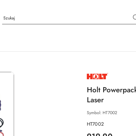
NAZWA
PRODUCENTA:
HOLT
Holt Powerpac
Laser
Symbol:
HT7002
HT7002
cena: