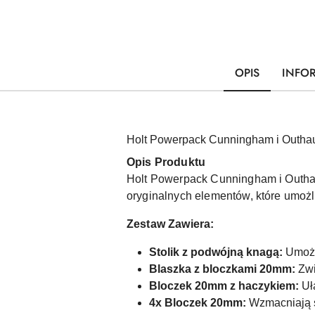
OPIS
INFO
Holt Powerpack Cunningham i Outhau
Opis Produktu
Holt Powerpack Cunningham i Outhaul
oryginalnych elementów, które umożl
Zestaw Zawiera:
Stolik z podwójną knagą:
Umożl
Blaszka z bloczkami 20mm:
Zwi
Bloczek 20mm z haczykiem:
Uła
4x Bloczek 20mm:
Wzmacniają s