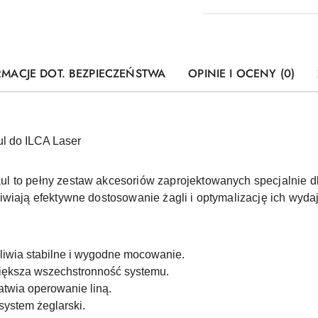
RMACJE DOT. BEZPIECZEŃSTWA
OPINIE I OCENY (0)
l do ILCA Laser
 to pełny zestaw akcesoriów zaprojektowanych specjalnie dla ł
iwiają efektywne dostosowanie żagli i optymalizację ich wyda
iwia stabilne i wygodne mocowanie.
ększa wszechstronność systemu.
twia operowanie liną.
ystem żeglarski.