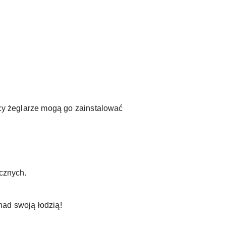
ący żeglarze mogą go zainstalować
cznych.
nad swoją łodzią!