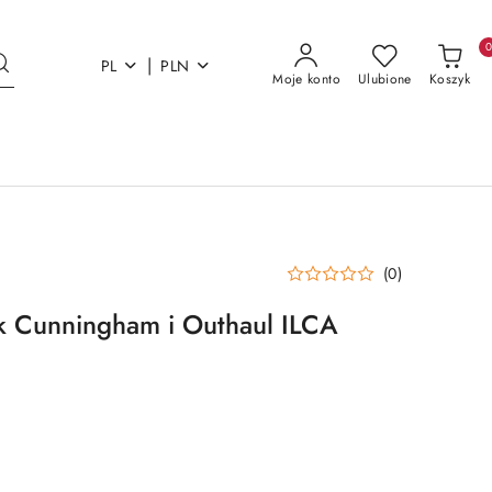
|
PL
PLN
Moje konto
Ulubione
Koszyk
(0)
k Cunningham i Outhaul ILCA