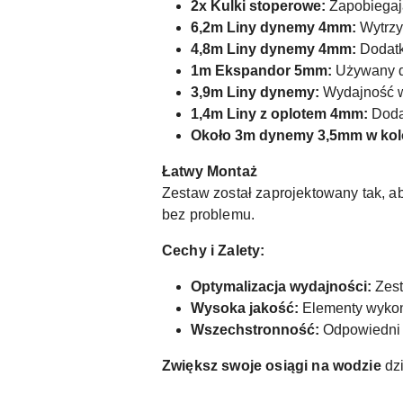
2x Kulki stoperowe:
Zapobiegają 
6,2m Liny dynemy 4mm:
Wytrzym
4,8m Liny dynemy 4mm:
Dodatko
1m Ekspandor 5mm:
Używany d
3,9m Liny dynemy:
Wydajność w
1,4m Liny z oplotem 4mm:
Doda
Około 3m dynemy 3,5mm w kol
Łatwy Montaż
Zestaw został zaprojektowany tak, ab
bez problemu.
Cechy i Zalety:
Optymalizacja wydajności:
Zest
Wysoka jakość:
Elementy wykon
Wszechstronność:
Odpowiedni d
Zwiększ swoje osiągi na wodzie
dzi