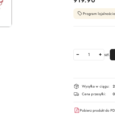
919.90
Program lojalnościo
Ilość
szt.
Dostępność
Wysyłka w ciągu:
2
i
Cena przesyłki:
dostawa
Pobierz produkt do P