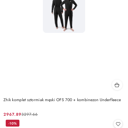
Zhik komplet sztormiak męski OFS 700 + kombinezon Underfleece
2967.89
3297.66
Cena
Cena
promocyjna:
przed
-10%