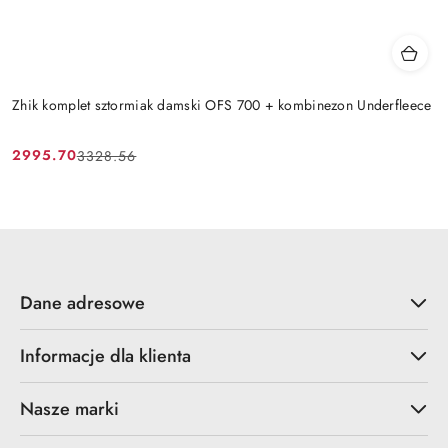
Zhik komplet sztormiak damski OFS 700 + kombinezon Underfleece
2995.70
3328.56
Cena
Cena
promocyjna:
przed
promocją:
Dane adresowe
Informacje dla klienta
Nasze marki