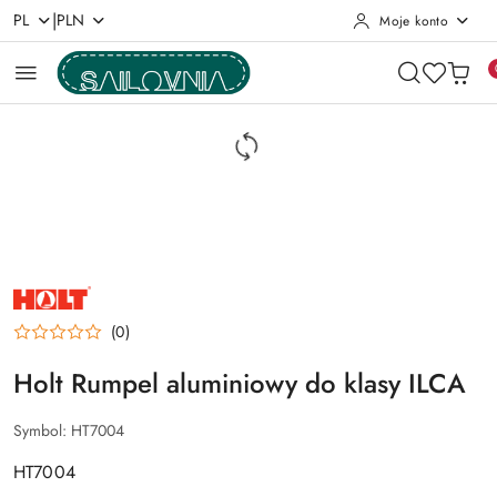
|
PL
PLN
Moje konto
Przejdź do treści głównej
Przejdź do wyszukiwarki
Przejdź do moje konto
Przejdź do menu głównego
Przejdź do opisu produktu
Przejdź do stopki
NAZWA
PRODUCENTA:
HOLT
(0)
Holt Rumpel aluminiowy do klasy ILCA
Symbol:
HT7004
HT7004