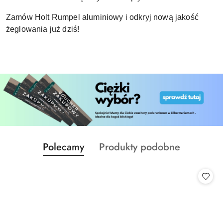
Zamów Holt Rumpel aluminiowy i odkryj nową jakość
żeglowania już dziś!
Produkty
Produkty
Polecamy
Produkty podobne
Pomiń karuzelę produktów
o
o
statusie:
statusie: