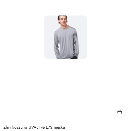
Zhik koszulka UVActive L/S męska