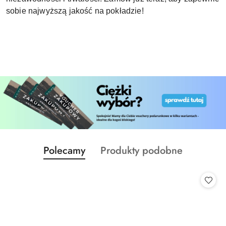
sobie najwyższą jakość na pokładzie!
Produkty
Produkty
Polecamy
Produkty podobne
Pomiń karuzelę produktów
o
o
statusie:
statusie: