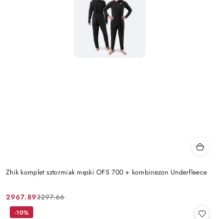
Zhik komplet sztormiak męski OFS 700 + kombinezon Underfleece
2967.89
3297.66
Cena
Cena
promocyjna:
przed
-10%