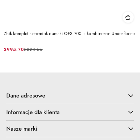
Zhik komplet sztormiak damski OFS 700 + kombinezon Underfleece
2995.70
3328.56
Cena
Cena
promocyjna:
przed
promocją:
Dane adresowe
Informacje dla klienta
Nasze marki