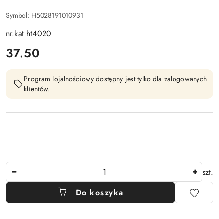
Symbol:
H5028191010931
nr.kat ht4020
cena:
37.50
Program lojalnościowy dostępny jest tylko dla zalogowanych
klientów.
Ilość
szt.
Do koszyka