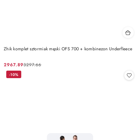
Zhik komplet sztormiak męski OFS 700 + kombinezon Underfleece
2967.89
3297.66
Cena
Cena
promocyjna:
przed
-10%
promocją: