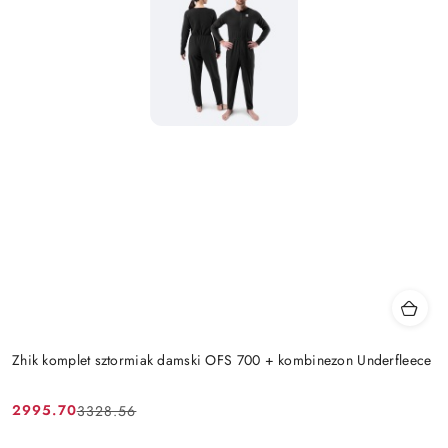
Zhik komplet sztormiak damski OFS 700 + kombinezon Underfleece
2995.70
3328.56
Cena
Cena
promocyjna:
przed