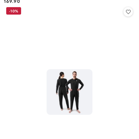
169.90
Cena:
-10%