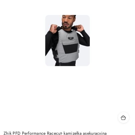
Zhik PFD Performance Racecut- kamizelka asekuracyjna