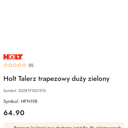
NAZWA
PRODUCENTA:
HOLT
(0)
Holt Talerz trapezowy duży zielony
Symbol:
5028191051576
Symbol: HPN198
cena:
64.90
Program lojalnościowy dostępny jest tylko dla zalogowanych