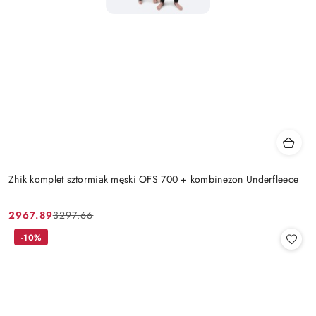
Zhik komplet sztormiak męski OFS 700 + kombinezon Underfleece
2967.89
3297.66
Cena
Cena
promocyjna:
przed
-10%
promocją: