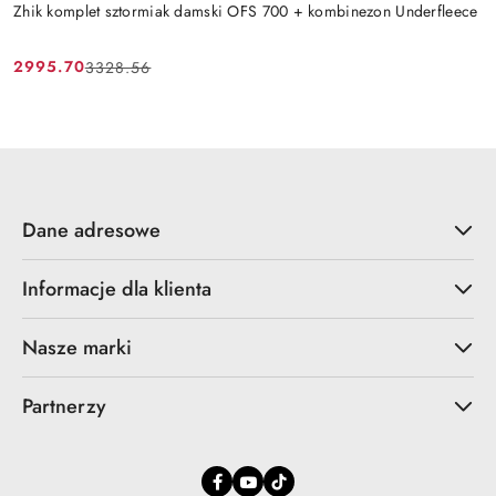
Zhik komplet sztormiak damski OFS 700 + kombinezon Underfleece
2995.70
3328.56
Cena
Cena
promocyjna:
przed
promocją:
Dane adresowe
Informacje dla klienta
Nasze marki
Partnerzy