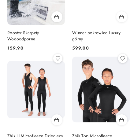
Rooster Skarpety
Winner pokrowiec Luxury
Wodoodporne
górny
159.90
599.00
Cena:
Cena:
Zhik LJ Microfleece Dziecięcy
Zhik Top Microfleece