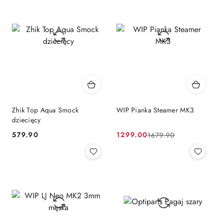
Zhik Top Aqua Smock
WIP Pianka Steamer MK3
dziecięcy
579.90
1299.00
1679.90
Cena:
Cena
Cena
promocyjna:
przed
promocją: