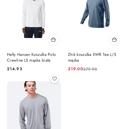
Helly Hansen Koszulka Polo
Zhik koszulka XWR Tee L/S
Crewline LS męska biała
męska
214.93
219.00
379.90
Cena:
Cena
Cena
promocyjna:
przed
promocją: