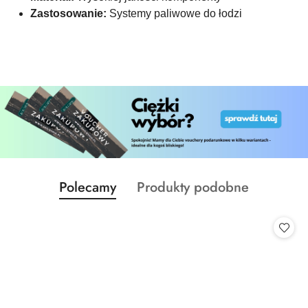
Zastosowanie:
Systemy paliwowe do łodzi
Produkty
Produkty
Polecamy
Produkty podobne
Pomiń karuzelę produktów
o
o
statusie:
statusie: