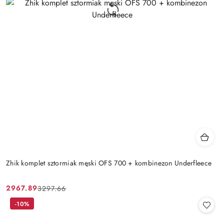
Zhik komplet sztormiak męski OFS 700 + kombinezon Underfleece
2967.89
3297.66
Cena
Cena
promocyjna:
przed
-10%
promocją: