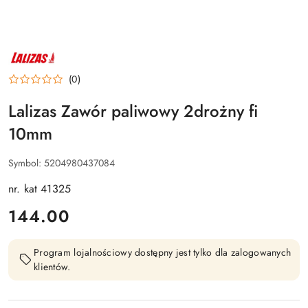
NAZWA
PRODUCENTA:
LALIZAS
(0)
Lalizas Zawór paliwowy 2drożny fi
10mm
Symbol:
5204980437084
nr. kat 41325
cena:
144.00
Program lojalnościowy dostępny jest tylko dla zalogowanych
klientów.