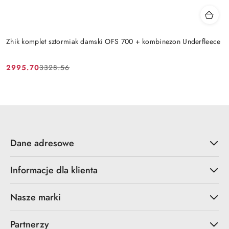
Zhik komplet sztormiak damski OFS 700 + kombinezon Underfleece
2995.70
3328.56
Cena
Cena
promocyjna:
przed
promocją:
Dane adresowe
Informacje dla klienta
Nasze marki
Partnerzy