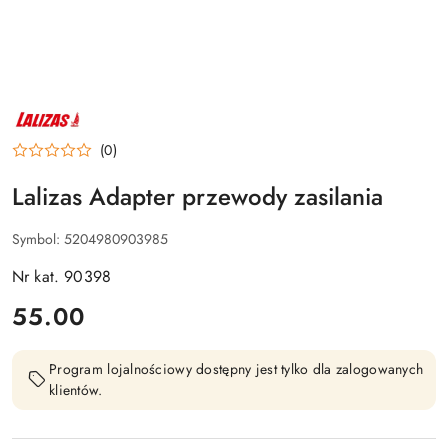
NAZWA
PRODUCENTA:
LALIZAS
(0)
Lalizas Adapter przewody zasilania
Symbol:
5204980903985
Nr kat. 90398
cena:
55.00
Program lojalnościowy dostępny jest tylko dla zalogowanych
klientów.