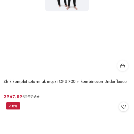
Zhik komplet sztormiak męski OFS 700 + kombinezon Underfleece
2967.89
3297.66
Cena
Cena
promocyjna:
przed
-10%
promocją: