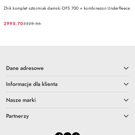
Zhik komplet sztormiak damski OFS 700 + kombinezon Underfleece
2995.70
3328.56
Cena
Cena
promocyjna:
przed
promocją:
Dane adresowe
Informacje dla klienta
Nasze marki
Partnerzy