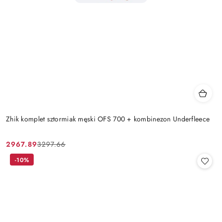
Zhik komplet sztormiak męski OFS 700 + kombinezon Underfleece
2967.89
3297.66
Cena
Cena
promocyjna:
przed
-10%
promocją: