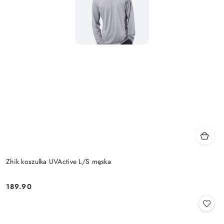
Zhik koszulka UVActive L/S męska
189.90
Cena: