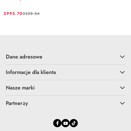
2995.70
3328.56
Cena
Cena
promocyjna:
przed
promocją:
Dane adresowe
Informacje dla klienta
Nasze marki
Partnerzy