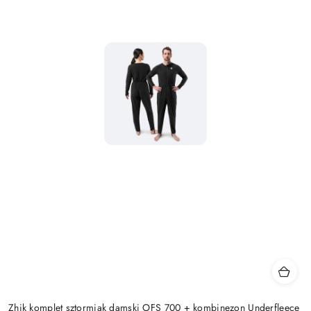
Zhik komplet sztormiak damski OFS 700 + kombinezon Underfleece