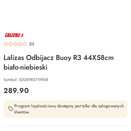
NAZWA
PRODUCENTA:
LALIZAS
(0)
Lalizas Odbijacz Buoy R3 44X58cm
biało-niebieski
Symbol:
5204980719968
cena:
289.90
Program lojalnościowy dostępny jest tylko dla zalogowanych
klientów.