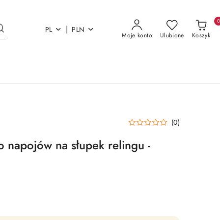
|
PL
PLN
Moje konto
Ulubione
Koszyk
(0)
o napojów na słupek relingu -