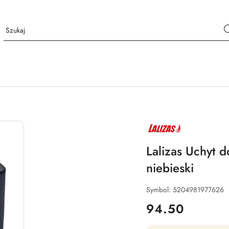
NAZWA
PRODUCENTA:
LALIZAS
Lalizas Uchyt d
niebieski
Symbol:
5204981977626
cena:
94.50