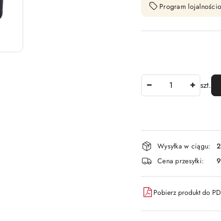
Program lojalnościo
Ilość
szt.
Dostępność
Wysyłka w ciągu:
2
i
Cena przesyłki:
9
dostawa
Pobierz produkt do P