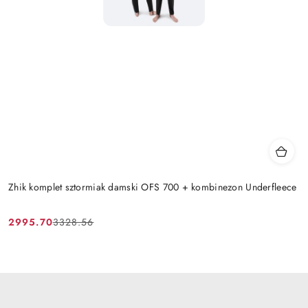
Zhik komplet sztormiak damski OFS 700 + kombinezon Underfleece
2995.70
3328.56
Cena
Cena
promocyjna:
przed
promocją: