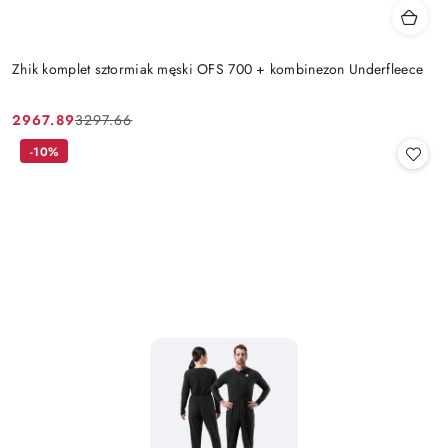
Zhik komplet sztormiak męski OFS 700 + kombinezon Underfleece
2967.89
3297.66
Cena
Cena
promocyjna:
przed
-10%
promocją: