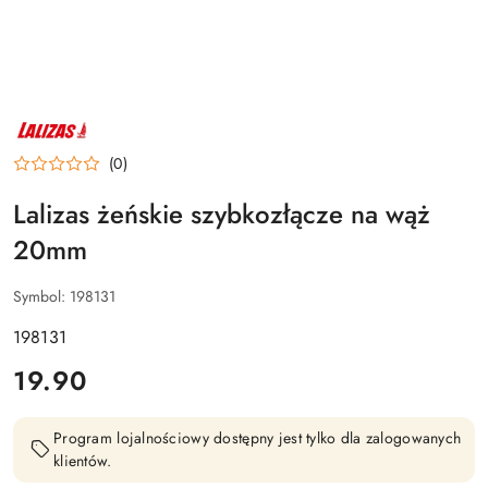
NAZWA
PRODUCENTA:
LALIZAS
(0)
Lalizas żeńskie szybkozłącze na wąż
20mm
Symbol:
198131
198131
cena:
19.90
Program lojalnościowy dostępny jest tylko dla zalogowanych
klientów.