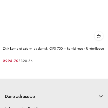
Zhik komplet sztormiak damski OFS 700 + kombinezon Underfleece
2995.70
3328.56
Cena
Cena
promocyjna:
przed
promocją:
Dane adresowe