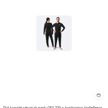
Zhik komplet sztormiak męski OFS 700 + kombinezon Underfleece