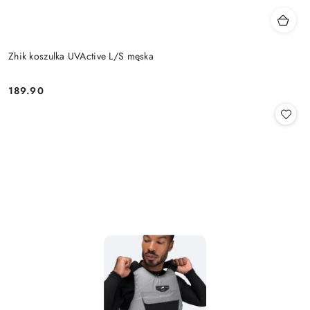
Zhik koszulka UVActive L/S męska
189.90
Cena: