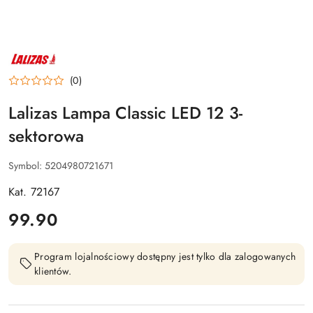
NAZWA
PRODUCENTA:
LALIZAS
(0)
Lalizas Lampa Classic LED 12 3-
sektorowa
Symbol:
5204980721671
Kat. 72167
cena:
99.90
Program lojalnościowy dostępny jest tylko dla zalogowanych
klientów.