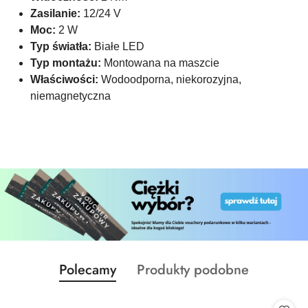
Zasilanie:
12/24 V
Moc:
2 W
Typ światła:
Białe LED
Typ montażu:
Montowana na maszcie
Właściwości:
Wodoodporna, niekorozyjna,
niemagnetyczna
Produkty
Produkty
Polecamy
Produkty podobne
Pomiń karuzelę produktów
o
o
statusie:
statusie: