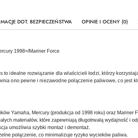
RMACJE DOT. BEZPIECZEŃSTWA
OPINIE I OCENY (0)
rcury 1998>/Mariner Force
 to idealne rozwiązanie dla właścicieli łodzi, którzy korzysta
wnia ono pewne i niezawodne połączenie paliwowe, co jest k
ików Yamaha, Mercury (produkcja od 1998 roku) oraz Mariner F
łych materiałów, które zapewniają długotrwałą wydajność i od
kcja umożliwia szybki montaż i demontaż.
lne połączenie, co minimalizuje ryzyko wycieków paliwa.