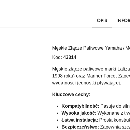
OPIS
INFO
Męskie Złącze Paliwowe Yamaha / Me
Kod:
43314
Męskie złącze paliwowe marki Lalizas
1998 roku) oraz Mariner Force. Zape
wydajności jednostki pływającej.
Kluczowe cechy:
Kompatybilność:
Pasuje do siln
Wysoka jakość:
Wykonane z trwa
Łatwa instalacja:
Prosta konstru
Bezpieczeństwo:
Zapewnia szcze