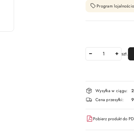
Program lojalnościo
Ilość
szt.
Dostępność
Wysyłka w ciągu:
2
i
Cena przesyłki:
9
dostawa
Pobierz produkt do P