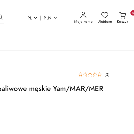
|
PL
PLN
Moje konto
Ulubione
Koszyk
(0)
e paliwowe męskie Yam/MAR/MER