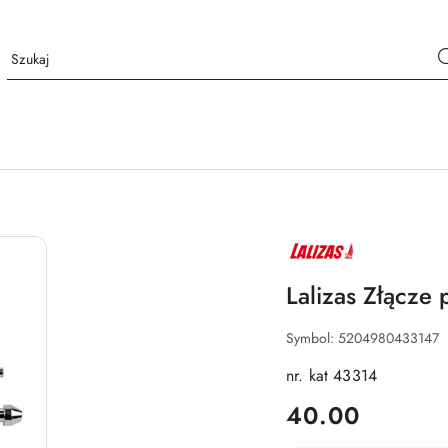
NAZWA
PRODUCENTA:
LALIZAS
Lalizas Złącz
Symbol:
5204980433147
nr. kat 43314
cena:
40.00