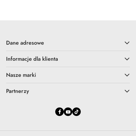
Cena
Cena
promocyjna:
przed
promocją:
Dane adresowe
Informacje dla klienta
Nasze marki
Partnerzy