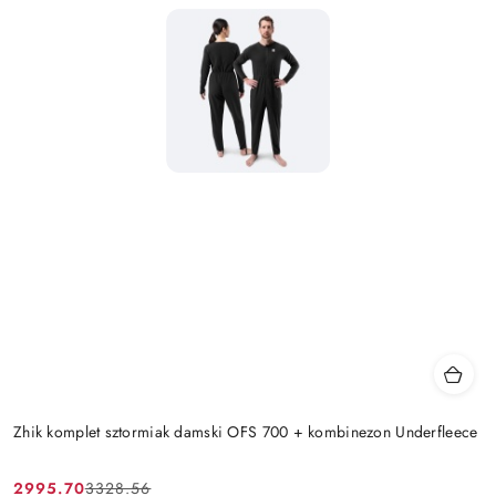
Zhik komplet sztormiak damski OFS 700 + kombinezon Underfleece
2995.70
3328.56