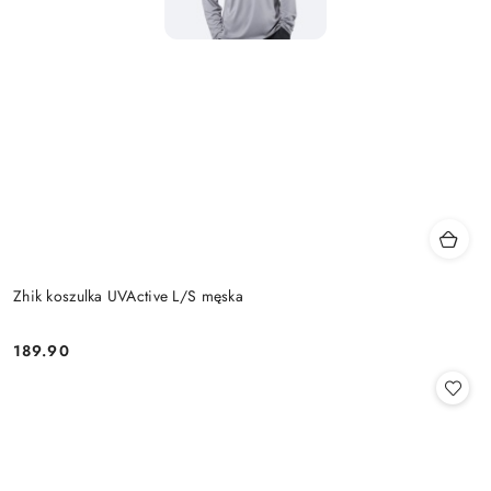
Zhik koszulka UVActive L/S męska
189.90
Cena: