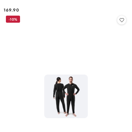
169.90
Cena:
-10%